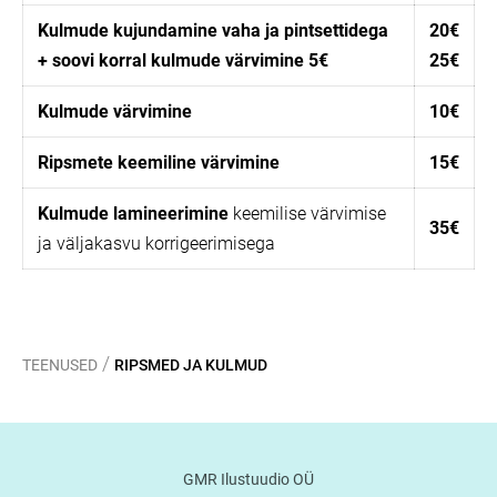
Kulmude kujundamine vaha ja pintsettidega
20€
+ soovi korral kulmude värvimine 5€
25€
Kulmude värvimine
10€
Ripsmete keemiline värvimine
15€
Kulmude lamineerimine
keemilise värvimise
35€
ja väljakasvu korrigeerimisega
/
TEENUSED
RIPSMED JA KULMUD
GMR Ilustuudio OÜ