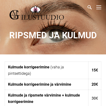
RIPSMED JA KULMUD
Kulmude korrigeerimine
(vaha ja
15€
pintsettidega)
Kulmude korrigeerimine ja värvimine
20€
Kulmude ja ripsmete värvimine + kulmude
30€
korrigeerimine