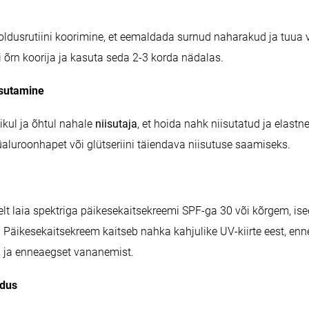
dusrutiini koorimine, et eemaldada surnud naharakud ja tuua v
i õrn koorija ja kasuta seda 2-3 korda nädalas.
isutamine
kul ja õhtul nahale
niisutaja
, et hoida nahk niisutatud ja elastne
aluroonhapet või glütseriini täiendava niisutuse saamiseks.
t laia spektriga päikesekaitsekreemi SPF-ga 30 või kõrgem, isegi
l. Päikesekaitsekreem kaitseb nahka kahjulike UV-kiirte eest, en
i ja enneaegset vananemist.
ldus