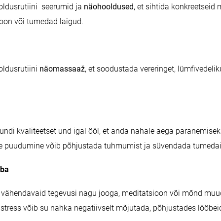
ldusrutiini seerumid ja
näohooldused
, et sihtida konkreetseid
oon või tumedad laigud.
ldusrutiini
näomassaaž
, et soodustada vereringet, lümfivedelik
ndi kvaliteetset und igal ööl, et anda nahale aega paranemisek
e puudumine võib põhjustada tuhmumist ja süvendada tumedai
aba
si vähendavaid tegevusi nagu jooga, meditatsioon või mõnd muu
v stress võib su nahka negatiivselt mõjutada, põhjustades lööbe