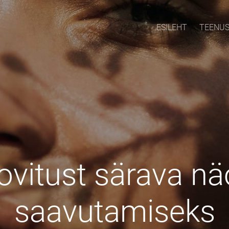
ESILEHT
TEENU
ovitust särava n
saavutamiseks