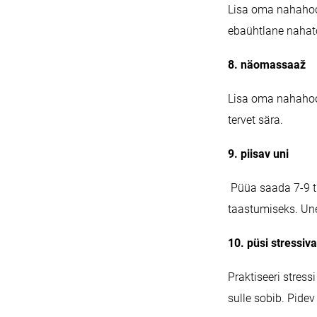
Lisa oma nahahoo
ebaühtlane nahat
8.
näomassaaž
Lisa oma nahahoo
tervet sära.
9.
piisav uni
Püüa saada 7-9 tu
taastumiseks. Un
10. püsi stressiv
Praktiseeri stres
sulle sobib. Pide