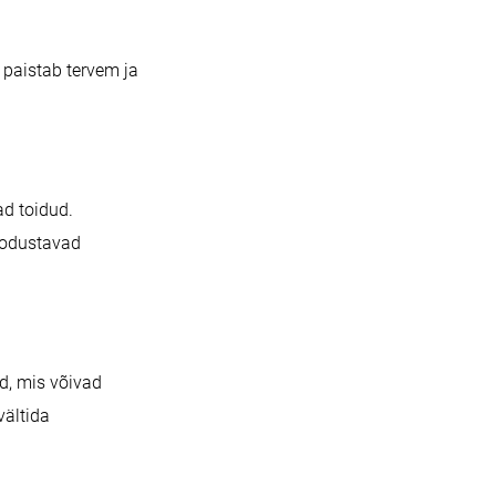
 paistab tervem ja
ad toidud.
oodustavad
d, mis võivad
vältida