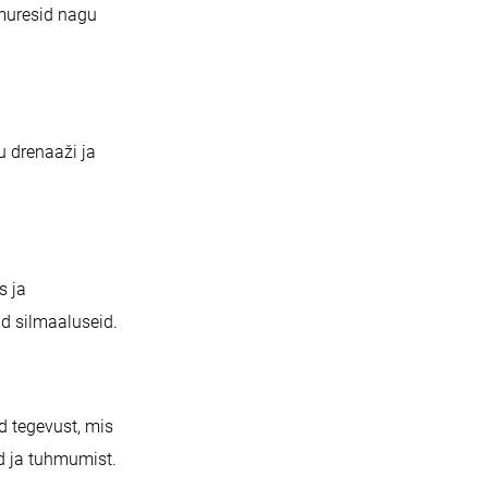
 muresid nagu
u drenaaži ja
s ja
d silmaaluseid.
d tegevust, mis
id ja tuhmumist.