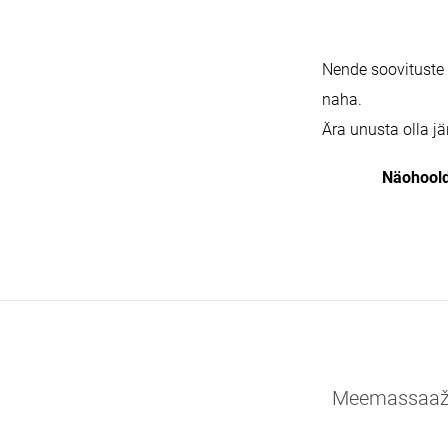
Nende soovituste 
naha.
Ära unusta olla j
Näohoold
Meemassaaži 