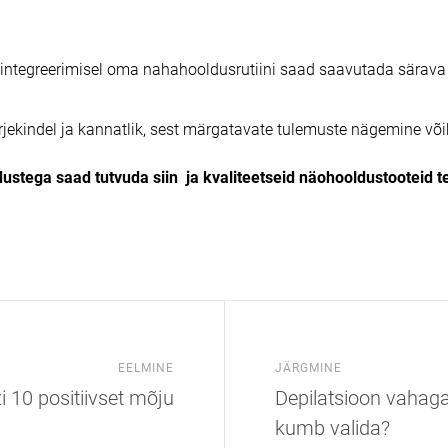
integreerimisel oma nahahooldusrutiini saad saavutada särava 
ärjekindel ja kannatlik, sest märgatavate tulemuste nägemine võ
ustega saad tutvuda
siin
ja kvaliteetseid näohooldustooteid t
EELMINE
JÄRGMINE
10 positiivset mõju
Depilatsioon vahaga
kumb valida?