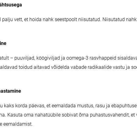
tähtsusega
palju vett, et hoida nahk seestpoolt niisutatud. Niisutatud nahk
mine
atult – puuviljad, köögiviljad ja oomega-3 rasvhappeid sisaldav
aldavad toidud aitavad võidelda vabade radikaalide vastu ja s
hastamine
 kaks korda päevas, et eemaldada mustus, rasu ja ebapuhtuse
a. Kasuta oma nahatüübile sobivat õrna puhastusvahendit, et 
de eemaldamist.