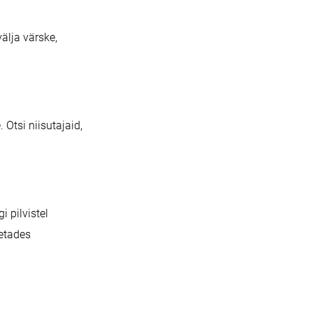
älja värske,
. Otsi niisutajaid,
 pilvistel
netades