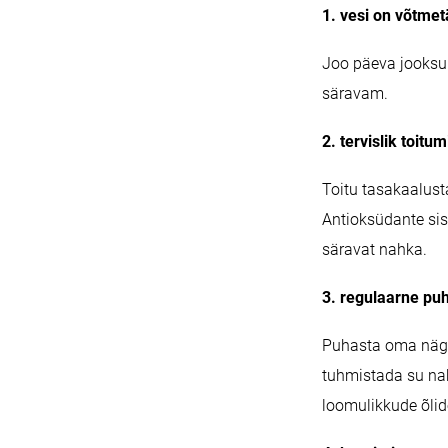
1. vesi on võtme
Joo päeva jooksul 
säravam.
2. tervislik toitu
Toitu tasakaalust
Antioksüdante sis
säravat nahka.
3. regulaarne pu
Puhasta oma nägu
tuhmistada su nah
loomulikkude õli