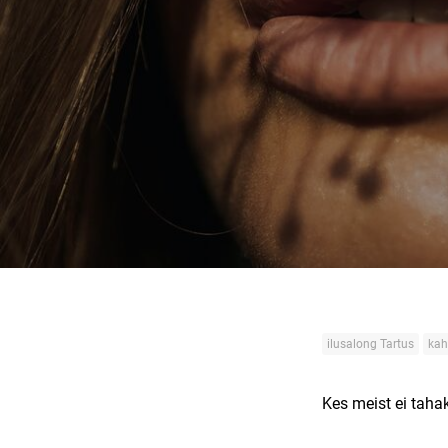
ilusalong Tartus
kah
Kes meist ei taha