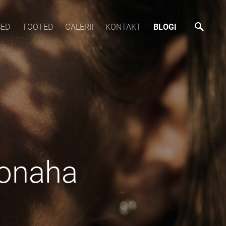
SED
TOOTED
GALERII
KONTAKT
BLOGI
äonaha