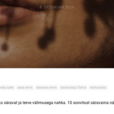
8. VEEBRUAR 2024
vatu nahk
naha tervis
näonaha tervis
näohooldus Tartus
näohooldus
ks säravat ja terve välimusega nahka. 10 soovitust säravama n