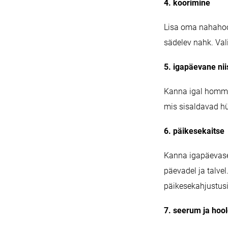
4. koorimine
Lisa oma nahahool
sädelev nahk. Val
5. igapäevane ni
Kanna igal hommi
mis sisaldavad hü
6. päikesekaitse
Kanna igapäevasel
päevadel ja talve
päikesekahjustus
7. seerum ja hoo