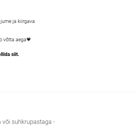
jume ja kiirgava
ib võtta aega💗
ellida
siit
.
 või suhkrupastaga -