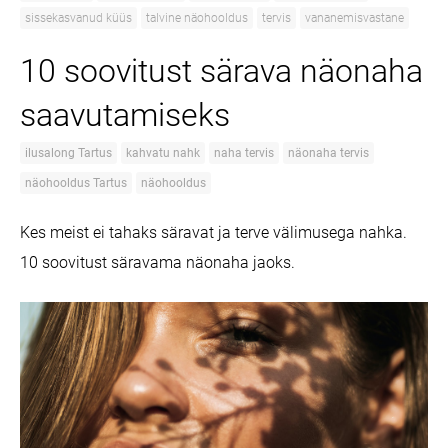
sissekasvanud küüs
talvine näohooldus
tervis
vananemisvastane
10 soovitust särava näonaha
saavutamiseks
ilusalong Tartus
kahvatu nahk
naha tervis
näonaha tervis
näohooldus Tartus
näohooldus
Kes meist ei tahaks säravat ja terve välimusega nahka.
10 soovitust säravama näonaha jaoks.