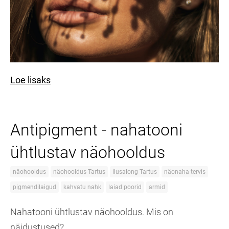
Loe lisaks
Antipigment - nahatooni
ühtlustav näohooldus
näohooldus
näohooldus Tartus
ilusalong Tartus
näonaha tervis
pigmendilaigud
kahvatu nahk
laiad poorid
armid
Nahatooni ühtlustav näohooldus. Mis on
näidustused?